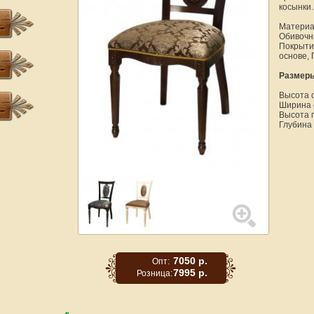
косынки.
Материал
Обивочн
Покрыти
основе, 
Размер
Высота с
Ширина 
Высота 
Глубина
7050 р.
Опт:
7995 р.
Розница: