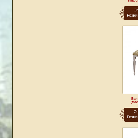
(масс
Оп
Розни
Бан
(мас
Оп
Розни