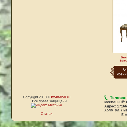
Бан
(мас
Оп
Розни
Copyright 2013 ©
kx-mebel.ru
Телефон
Все права защищены
Мобильный:
Адрес:
17166
Холм, ул. Льв
Статьи
E-m